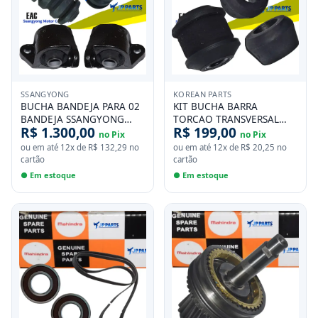
SSANGYONG
KOREAN PARTS
BUCHA BANDEJA PARA 02
KIT BUCHA BARRA
BANDEJA SSANGYONG
TORCAO TRANSVERSAL
R$ 1.300,00
R$ 199,00
KORANDO APOS 2010
TRASEIRA SSANGYONG
no Pix
no Pix
ACTYON KYRON REXTON
ou em até
12
x de
R$ 132,29
no
ou em até
12
x de
R$ 20,25
no
cartão
cartão
● Em estoque
● Em estoque