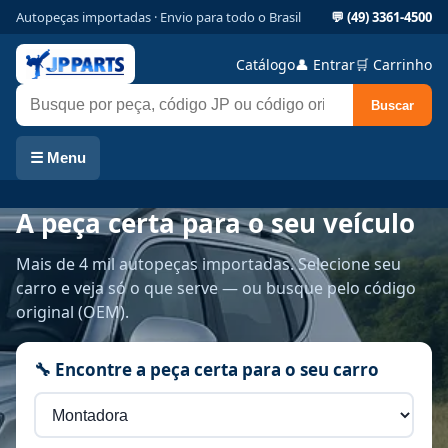
Autopeças importadas · Envio para todo o Brasil
💬
(49) 3361-4500
Catálogo
👤
Entrar
🛒 Carrinho
Buscar
☰
Menu
A peça certa para o seu veículo
Mais de 4 mil autopeças importadas. Selecione seu
carro e veja só o que serve — ou busque pelo código
original (OEM).
🔧 Encontre a peça certa para o seu carro