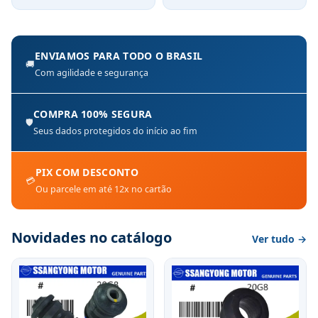
ENVIAMOS PARA TODO O BRASIL
🚚
Com agilidade e segurança
COMPRA 100% SEGURA
🛡️
Seus dados protegidos do início ao fim
PIX COM DESCONTO
💳
Ou parcele em até 12x no cartão
Novidades no catálogo
Ver tudo →