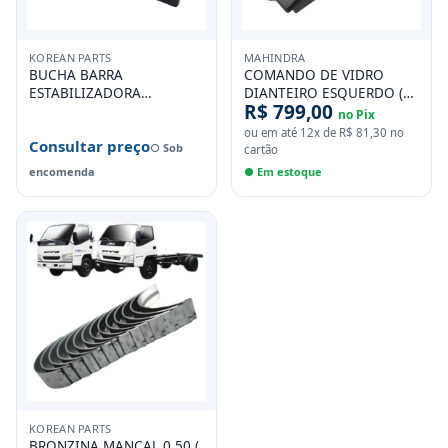
KOREAN PARTS
MAHINDRA
BUCHA BARRA
COMANDO DE VIDRO
ESTABILIZADORA
DIANTEIRO ESQUERDO (
R$ 799,00
DIANTEIRA ( JOGO ) EFFA
MOTORISTA ) MAHINDRA
no Pix
V21 V22 V25
PICK-UP 2.2 PICK-UP 2.6
ou em até
12
x de
R$ 81,30
no
Consultar preço
SUV 2.2 SUV 2.6 DIESEL
○ Sob
cartão
encomenda
● Em estoque
KOREAN PARTS
BRONZINA MANCAL 0,50 (