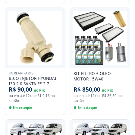
KOREAN PARTS
KIT FILTRO + OLEO
BICO INJETOR HYUNDAI
MOTOR 15W40
I30 2.0 SANTA FE 2.7
SSANGYONG ACTYON
R$ 90,00
R$ 850,00
TUCSON 2.0 KIA
KYRON DIESEL - ( FILTRO
no Pix
no Pix
SPORTAGE 2.0
COMBUSTIVEL 3 VIAS)
ou em até
12
x de
R$ 9,16
no
ou em até
12
x de
R$ 86,50
no
cartão
cartão
● Em estoque
● Em estoque