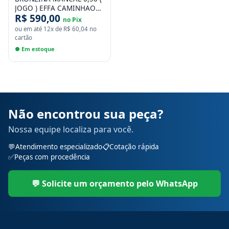
JOGO ) EFFA CAMINHAO
R$ 590,00
JMC N601 N900 DIESEL
no Pix
ou em até
12
x de
R$ 60,04
no
cartão
● Em estoque
Não encontrou sua peça?
Nossa equipe localiza para você.
💬
Atendimento especializado
📋
Cotação rápida
✅
Peças com procedência
💬 Solicite um orçamento pelo WhatsApp