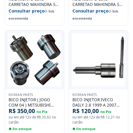
CARRETAO MAHINDRA SUV
CARRETAO MAHINDRA SUV
2.6 PICK-UP 2.6 DIESEL
2.6 PICK-UP 2.6 DIESEL
Consultar preço
Consultar preço
○ Sob
○ Sob
ATE 2011
ATE 2011
encomenda
encomenda
KOREAN PARTS
KOREAN PARTS
BICO INJETOR ( JOGO
BICO INJETOR IVECO
COM 04 ) MITSUBISHI
DAILY 2.8 1999 A 2007
R$ 350,00
R$ 120,00
L200 2.5 PAJERO 2.5
DSLA134P007
no Pix
no Pix
OUTLANDER 2.5 HYUNDAI
ou em até
12
x de
R$ 35,62
no
ou em até
12
x de
R$ 12,21
no
TERRACAN 2.5
cartão
cartão
● Em estoque
● Em estoque