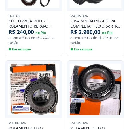
ENTECK
MAHINDRA
KIT CORREIA POLI V +
LUVA SINCRONIZADORA
ROLAMENTO REPARO
COMPLETA + EIXO 5o e RE
R$ 240,00
R$ 2.900,00
TENSOR MAHINDRA PICK-
CAMBIO MAHINDRA PICK-
no Pix
no Pix
UP 2.6 SUV 2.6 DIESEL ATE
UP 2.2 SUV 2.2 DIESEL
ou em até
12
x de
R$ 24,42
no
ou em até
12
x de
R$ 295,10
no
2011
APOS 2012
cartão
cartão
● Em estoque
● Em estoque
MAHINDRA
MAHINDRA
ROLAMENTO EIXO
ROLAMENTO EIXO