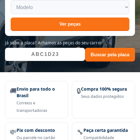
Ver peças
Já sabe a placa? Achamos as peças do seu carro:
Buscar pela placa
🚚
Envio para todo o
🔒
Compra 100% segura
Brasil
Seus dados protegidos
Correios e
transportadoras
💸
Pix com desconto
🔧
Peça certa garantida
Ou parcele no cartão
Compatibilidade